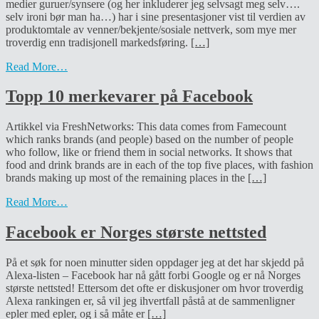
medier guruer/synsere (og her inkluderer jeg selvsagt meg selv….
selv ironi bør man ha…) har i sine presentasjoner vist til verdien av
produktomtale av venner/bekjente/sosiale nettverk, som mye mer
troverdig enn tradisjonell markedsføring.
[…]
Read More…
Topp 10 merkevarer på Facebook
Artikkel via FreshNetworks: This data comes from Famecount
which ranks brands (and people) based on the number of people
who follow, like or friend them in social networks. It shows that
food and drink brands are in each of the top five places, with fashion
brands making up most of the remaining places in the
[…]
Read More…
Facebook er Norges største nettsted
På et søk for noen minutter siden oppdager jeg at det har skjedd på
Alexa-listen – Facebook har nå gått forbi Google og er nå Norges
største nettsted! Ettersom det ofte er diskusjoner om hvor troverdig
Alexa rankingen er, så vil jeg ihvertfall påstå at de sammenligner
epler med epler, og i så måte er
[…]