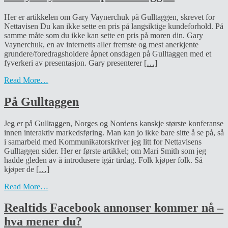
Her er artikkelen om Gary Vaynerchuk på Gulltaggen, skrevet for
Nettavisen Du kan ikke sette en pris på langsiktige kundeforhold. På
samme måte som du ikke kan sette en pris på moren din. Gary
Vaynerchuk, en av internetts aller fremste og mest anerkjente
grundere/foredragsholdere åpnet onsdagen på Gulltaggen med et
fyverkeri av presentasjon. Gary presenterer
[…]
Read More…
På Gulltaggen
Jeg er på Gulltaggen, Norges og Nordens kanskje største konferanse
innen interaktiv markedsføring. Man kan jo ikke bare sitte å se på, så
i samarbeid med Kommunikatorskriver jeg litt for Nettavisens
Gulltaggen sider. Her er første artikkel; om Mari Smith som jeg
hadde gleden av å introdusere igår tirdag. Folk kjøper folk. Så
kjøper de
[…]
Read More…
Realtids Facebook annonser kommer nå –
hva mener du?