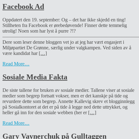
Facebook Ad
Oppdatert den 19. september: Og – det har ikke skjedd en ting!
Stillheten fra Facebook er ørebedøvende! Finner dette temmelig
utrolig! Noen som har lyst å purre ?!?
———————————————————————————
Dere som leser denne bloggen vet jo at jeg har vært engasjert i
Miljøpartiet De Grønne, særlig under valgkampen. Ved siden av å
være kandidat har
[…]
Read More…
Sosiale Media Fakta
De siste tallene for bruken av sosiale medier. Tallene viser at sosiale
medier som begrep fortsatt vokser, men er det kanskje på tide og
revurdere dette som begrep. Annette Kallevig skrev et blogginnlegg
på Sosialkontoret at det er på tide å legge ned dette uttrykket, og
heller gå inn for den sosiale webben (her er
[…]
Read More…
Gary Vaynerchuk på Gulltaggen