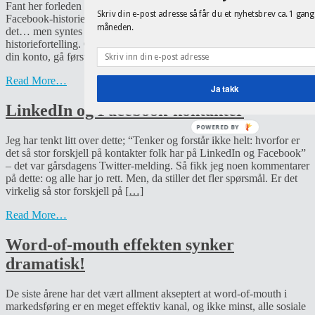
Fant her forleden ut hvordan man faktisk kan laste ned sin
Skriv din e-post adresse så får du et nyhetsbrev ca. 1 gang
Facebook-historie. Typisk nok husker jeg ikke hvor jeg leste om
måneden.
det… men syntes det er litt morsomt å ha sin egen digitale Facebook
historiefortelling. Ok, her er oppskriften etter at du har logget inn på
din konto, gå først til account settings – så
[…]
Read More…
Ja takk
LinkedIn og Facebook-kontakter
POWERED
Jeg har tenkt litt over dette; “Tenker og forstår ikke helt: hvorfor er
BY
det så stor forskjell på kontakter folk har på LinkedIn og Facebook”
– det var gårsdagens Twitter-melding. Så fikk jeg noen kommentarer
på dette: og alle har jo rett. Men, da stiller det fler spørsmål. Er det
virkelig så stor forskjell på
[…]
Read More…
Word-of-mouth effekten synker
dramatisk!
De siste årene har det vært allment akseptert at word-of-mouth i
markedsføring er en meget effektiv kanal, og ikke minst, alle sosiale