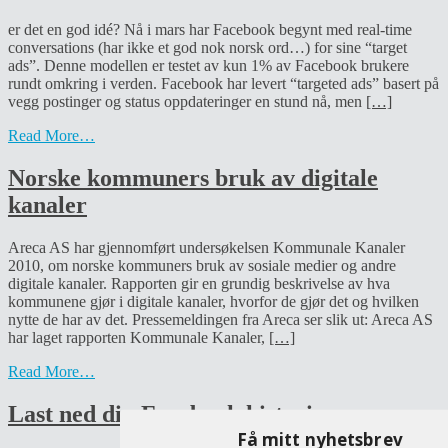
er det en god idé? Nå i mars har Facebook begynt med real-time
conversations (har ikke et god nok norsk ord…) for sine “target
ads”. Denne modellen er testet av kun 1% av Facebook brukere
rundt omkring i verden. Facebook har levert “targeted ads” basert på
vegg postinger og status oppdateringer en stund nå, men
[…]
Read More…
Norske kommuners bruk av digitale
kanaler
Areca AS har gjennomført undersøkelsen Kommunale Kanaler
2010, om norske kommuners bruk av sosiale medier og andre
digitale kanaler. Rapporten gir en grundig beskrivelse av hva
kommunene gjør i digitale kanaler, hvorfor de gjør det og hvilken
nytte de har av det. Pressemeldingen fra Areca ser slik ut: Areca AS
har laget rapporten Kommunale Kanaler,
[…]
Read More…
Last ned din Facebook historie
Få mitt nyhetsbrev