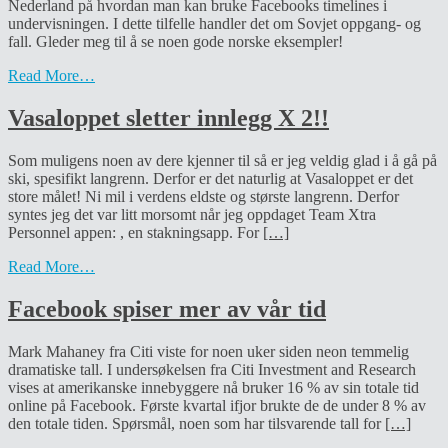
Nederland på hvordan man kan bruke Facebooks timelines i
undervisningen. I dette tilfelle handler det om Sovjet oppgang- og
fall. Gleder meg til å se noen gode norske eksempler!
Read More…
Vasaloppet sletter innlegg X 2!!
Som muligens noen av dere kjenner til så er jeg veldig glad i å gå på
ski, spesifikt langrenn. Derfor er det naturlig at Vasaloppet er det
store målet! Ni mil i verdens eldste og største langrenn. Derfor
syntes jeg det var litt morsomt når jeg oppdaget Team Xtra
Personnel appen: , en stakningsapp. For
[…]
Read More…
Facebook spiser mer av vår tid
Mark Mahaney fra Citi viste for noen uker siden neon temmelig
dramatiske tall. I undersøkelsen fra Citi Investment and Research
vises at amerikanske innebyggere nå bruker 16 % av sin totale tid
online på Facebook. Første kvartal ifjor brukte de de under 8 % av
den totale tiden. Spørsmål, noen som har tilsvarende tall for
[…]