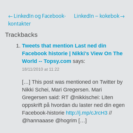
Post
LinkedIn og Facebook-
LinkedIn – kokebok
kontakter
navigation
Trackbacks
Tweets that mention Last ned din
Facebook historie | Nikki's View On The
World -- Topsy.com
says:
18/11/2010 at 11:22
[…] This post was mentioned on Twitter by
Nikki Schei, Mari Gregersen. Mari
Gregersen said: RT @nikkischei: Liten
oppskrift på hvordan du laster ned din egen
Facebook-historie
http://j.mp/cJrcH3
//
@hannaaase @hogrim […]