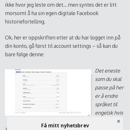
ikke hvor jeg leste om det… men syntes det er litt
morsomt å ha sin egen digitale Facebook
historiefortelling.
Ok, her er oppskriften etter at du har logget inn på
din konto, gå først til account settings – så kan du
bare følge denne:
Det eneste
som du skal
passe på her
er å endre
språket til
engelsk hvis
du ikke
Få mitt nyhetsbrev
bruker det fra før av.