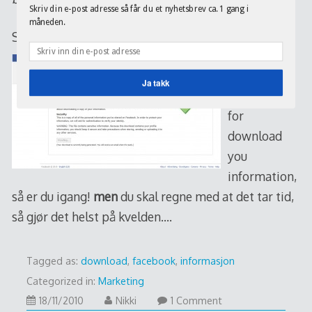
Skriv din e-post adresse så får du et nyhetsbrev ca. 1 gang i
måneden.
Så er det bare å:
Trykk bare
Ja takk
på knappen
for
POWERED BY
download
you
information,
så er du igang!
men
du skal regne med at det tar tid,
så gjør det helst på kvelden….
Tagged as:
download
,
facebook
,
informasjon
Categorized in:
Marketing
18/11/2010
18/11/2010
Nikki
1 Comment