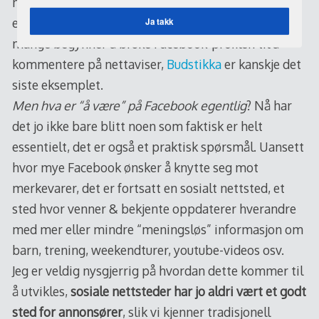
minst, de forteller seg selv), de må bruke Facebook
Ja takk
enda mer. Det kan vi se ikke minst her i Norge hvor
mange begynner å bruke Facebook-profilen til å
kommentere på nettaviser,
Budstikka
er kanskje det
siste eksemplet.
Men hva er “å være” på Facebook egentlig
? Nå har
det jo ikke bare blitt noen som faktisk er helt
essentielt, det er også et praktisk spørsmål. Uansett
hvor mye Facebook ønsker å knytte seg mot
merkevarer, det er fortsatt en sosialt nettsted, et
sted hvor venner & bekjente oppdaterer hverandre
med mer eller mindre “meningsløs” informasjon om
barn, trening, weekendturer, youtube-videos osv.
Jeg er veldig nysgjerrig på hvordan dette kommer til
å utvikles,
sosiale nettsteder har jo aldri vært et godt
sted for annonsører
, slik vi kjenner tradisjonell