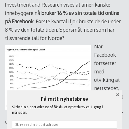
Investment and Research vises at amerikanske
innebyggere nå
bruker 16 % av sin totale tid online
på Facebook
. Første kvartal ifjor brukte de de under
8 % av den totale tiden. Spørsmål, noen som har
tilsvarende tall for Norge?
Når
Facebook
fortsetter
med
utvikling at
nettstedet,
engasjement
Få mitt nyhetsbrev
,
Skriv din e-post adresse så får du et nyhetsbrev ca. 1 gang i
markedesfør
måneden.
ere og media selskap blir hele tiden fortalt (og ikke