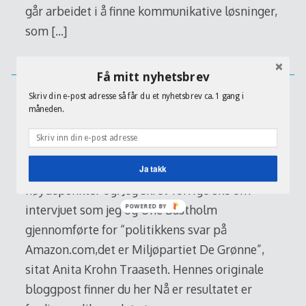
går arbeidet i å finne kommunikative løsninger,
som
[…]
Read More…
Få mitt nyhetsbrev
Skriv din e-post adresse så får du et nyhetsbrev ca. 1 gang i
Kjøkkenprat med Anita Krohn
måneden.
Traaseth
En valgkamp er ikke bare slit, det har sine
Ja takk
høydepunkter og. Jeg skrev forrige uke om
intervjuet som jeg og Une Bastholm
POWERED
BY
gjennomførte for “politikkens svar på
Amazon.com,det er Miljøpartiet De Grønne”,
sitat Anita Krohn Traaseth. Hennes originale
bloggpost finner du her Nå er resultatet er