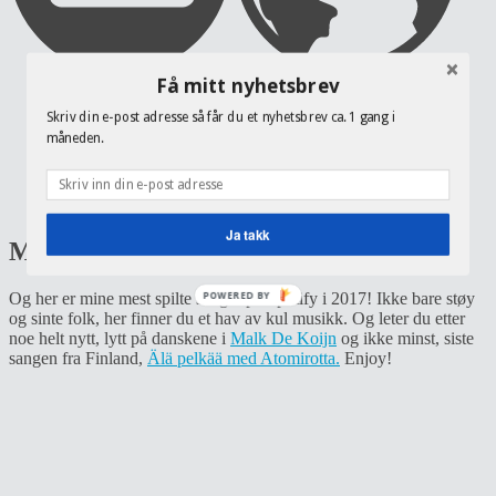
Få mitt nyhetsbrev
Hjem
Skriv din e-post adresse så får du et nyhetsbrev ca. 1 gang i
Nyheter
måneden.
Politikk
Digitalt
Idrett
Om Nikki
Ja takk
Mest spilt i 2017
Og her er mine mest spilte sanger på Spotify i 2017! Ikke bare støy
POWERED BY
og sinte folk, her finner du et hav av kul musikk. Og leter du etter
noe helt nytt, lytt på danskene i
Malk De Koijn
og ikke minst, siste
sangen fra Finland,
Älä pelkää med Atomirotta.
Enjoy!