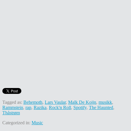
Tagged as:
Behemoth
,
Lars Vaular
,
Malk De Koijn
,
musikk
,
Rammstein
,
rap
,
Razika
,
Rock'n Roll
,
Spotify
,
The Haunted
,
Thåstrøm
Categorized in:
Music