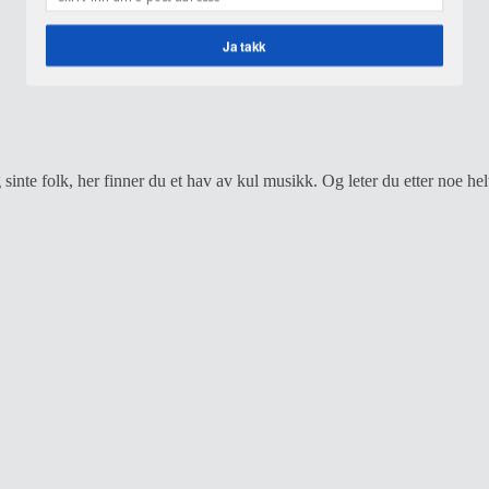
Ja takk
POWERED BY
sinte folk, her finner du et hav av kul musikk. Og leter du etter noe he