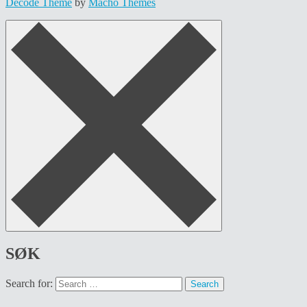
Decode Theme
by
Macho Themes
SØK
Search for: