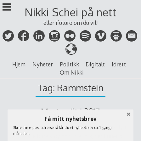
Skip
Nikki Schei på nett
to
content
eller ifuturo om du vil!
Hjem
Nyheter
Politikk
Digitalt
Idrett
Om Nikki
Tag:
Rammstein
Mest spilt i 2017
Få mitt nyhetsbrev
Og her er mine mest spilte sanger på Spotify i
Skriv din e-post adresse så får du et nyhetsbrev ca. 1 gang i
måneden.
2017! Ikke bare støy og sinte folk, her finner du