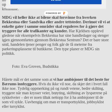
opplever i møter med alle engasjerte innbyggere vi har i vår
kommune.
POWERED BY
MDG vil heller ikke at bilene skal forsvinne fra hverken
Bekkestua eller Sandvika eller andre tettsteder. Derimot vil vi at
enkelte gater i samme områder skal reguleres for å gjøre det
tryggere for alle trafikanter og kunder.
Har Kjeldsen opplevd
gledene når eksempelvis Bekkestua har sine handledager og stenger
igjen gjennomfarten gjennom Bekkestua Sentrum? Det er bare store
smil, handelen tjener penger og folk går de få meterne fra
parkeringsplassene til butikkene. Den type planer er MDG sin
politikk.
Foto: Eva Groven, Budstikka
Hårete mål er det samme som at
vi har ambisjoner til det beste for
Bærums innbyggere.
Hvis du ikke vil noe, da skjer det i hvert fall
ikke noe. Tydelig oppmerking på og rundt veiene, bedre skilting,
tryggere når man krysser veier, brøyting, skiftning av lyspærene på
sykkelveier – der er noen tiltak nettopp for å ha ambisjoner til de
som vil sykle. Uavhengig om man er transportsyklist, jobbsyklist
eller tursyklist.