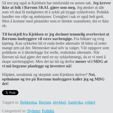
Så tror jeg også at Kjeldsen har misforstått en annen sak.
Jeg krever
ikke at folk i Bærum SKAL gjøre som meg.
Jeg ønsker at alle
som vil skal få muligheten til å sykle på trygge sykkelveier. Politikk
handler om vilje og ambisjoner. Uenighet i sak er også helt greit.
Men å komme med påstander som er direkte usannheter, det er ikke
ok.
Til forskjell fra Kjeldsen er jeg derimot temmelig overbevisst at
Bærums innbyggere vil være uavhengige.
Fra bilkøer og evig
kjøring. Kan sykkelen bli et enda bedre alternativ til bilen så setter
mange pris på det. Mennesker skal selv ta valget. Vår oppgave som
politikere er å tilrettelegge for reelle, realistiske alternativ. Når
Bærum nå skal gjøre det med en ny sykkelstrategi, da er vi med å
skape uavhengighet. Men det tar tid og derfor
mener vi i MDG at
vi må begynne planlegge og investere nå!
Håpløst, urealistisk og skeptisk som Kjeldsen skriver?
Nei,
optimisme og tro på Bærums innbyggere kaller jeg og MDG
det!
Tagged as:
Bekkestua
,
Bærum
,
elsykkel
,
Sandvika
,
sykkel
Categorized in:
Nyheter
,
Politikk