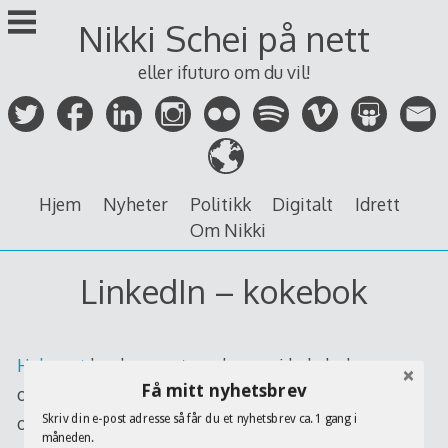
Skip
Nikki Schei på nett
to
content
eller ifuturo om du vil!
Hjem
Nyheter
Politikk
Digitalt
Idrett
Om Nikki
LinkedIn – kokebok
Hubspot
har kommet med en grei kokebok som
Få mitt nyhetsbrev
omhandler
LinkedIn
. Det står mye selvfølgeligheter,
original tittel er “Learning LinkedIn fro Experts”,
Skriv din e-post adresse så får du et nyhetsbrev ca. 1 gang i
måneden.