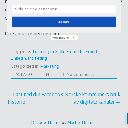
men synes den er god nok til å gi den grunnleggende
informasjonen, slik at du kan plukke opp noen ideer
og tanker som du kan ta med deg.
Ja takk
Du kan laste ned den her:
POWERED BY
Tagged as:
Learning LinkedIn From The Experts
,
LinkedIn
,
Marketing
Categorized in:
Marketing
23/11/2010
23/11/2010
Nikki
No Comments
Post
Last ned din Facebook
Norske kommuners bruk
historie
av digitale kanaler
navigation
Decode Theme
by
Macho Themes