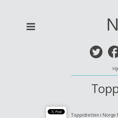
Skip
to
content
N
Hj
Topp
Toppidretten i Norge h