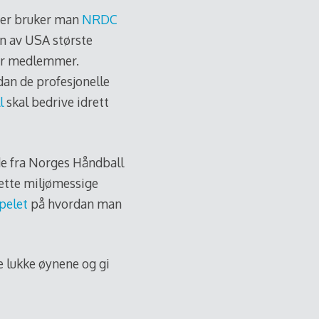
er bruker man
NRDC
en av USA største
ner medlemmer.
an de profesjonelle
l
skal bedrive idrett
de fra Norges Håndball
rette miljømessige
pelet
på hvordan man
e lukke øynene og gi