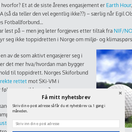
 hvorfor? Et at de siste årenes engasjement er
Earth Hour
A (så da teller den vel egentlig ikke??) – særlig når Egil Ol
ges Fotballforbund…
r lest på – men jeg leter forgjeves etter tiltak fra
NIF/N
yr seg ikke toppidretten i Norge om miljø- og klimaspør
 en av de som aktivt engasjerer seg i
ler det mer hva/hvordan man bygger
rhold til toppidrett. Norges Skiforbund
rekte rettet
mot SKi-VM i
 følger man ikke opp?
Få mitt nyhetsbrev
kanere mange gode ideer på hvordan
Skriv din e-post adresse så får du et nyhetsbrev ca. 1 gang i
måneden.
ampen for klima. Fra det jeg har funnet
uston Astros
de som ligger lengst
stros Play Green. Her er en video som