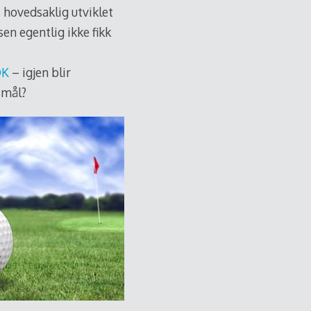
, hovedsaklig utviklet
sen egentlig ikke fikk
OK
– igjen blir
smål?