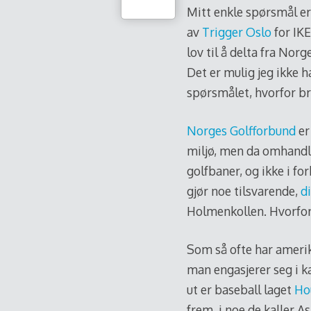
Mitt enkle spørsmål er
av
Trigger Oslo
for IKE
lov til å delta fra Nor
Det er mulig jeg ikke ha
spørsmålet, hvorfor br
Norges Golfforbund
er
miljø, men da omhand
golfbaner, og ikke i fo
gjør noe tilsvarende,
di
Holmenkollen. Hvorfor
Som så ofte har ameri
man engasjerer seg i k
ut er baseball laget
Ho
frem, i noe de kaller A