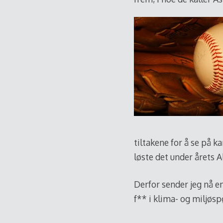
tiltakene for å se på k
løste det under årets A
Derfor sender jeg nå e
f** i klima- og miljøspø