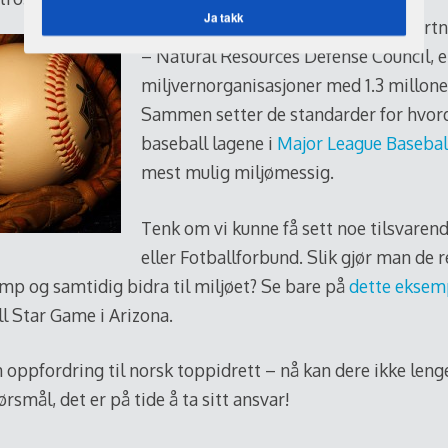
Ja takk
beskriver casen
.
Som samarbeidspartn
– Natural Resources Defense Council, 
POWERED BY
miljvernorganisasjoner med 1.3 millo
Sammen setter de standarder for hvord
baseball lagene i
Major League Basebal
mest mulig miljømessig.
Tenk om vi kunne få sett noe tilsvaren
eller Fotballforbund. Slik gjør man de 
amp og samtidig bidra til miljøet? Se bare på
dette eksem
ll Star Game i Arizona.
n oppfordring til norsk toppidrett – nå kan dere ikke leng
rsmål, det er på tide å ta sitt ansvar!