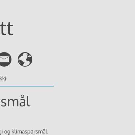
tt
kki
rsmål
gi og klimaspørsmål.