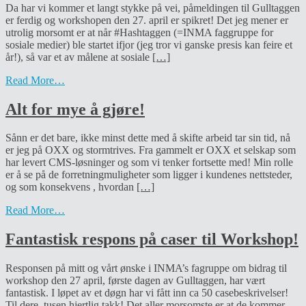
Da har vi kommer et langt stykke på vei, påmeldingen til Gulltaggen
er ferdig og workshopen den 27. april er spikret! Det jeg mener er
utrolig morsomt er at når #Hashtaggen (=INMA faggruppe for
sosiale medier) ble startet ifjor (jeg tror vi ganske presis kan feire et
år!), så var et av målene at sosiale
[…]
Read More…
Alt for mye å gjøre!
Sånn er det bare, ikke minst dette med å skifte arbeid tar sin tid, nå
er jeg på OXX og stormtrives. Fra gammelt er OXX et selskap som
har levert CMS-løsninger og som vi tenker fortsette med! Min rolle
er å se på de forretningmuligheter som ligger i kundenes nettsteder,
og som konsekvens , hvordan
[…]
Read More…
Fantastisk respons på caser til Workshop!
Responsen på mitt og vårt ønske i INMA’s fagruppe om bidrag til
workshop den 27 april, første dagen av Gulltaggen, har vært
fantastisk. I løpet av et døgn har vi fått inn ca 50 casebeskrivelser!
Til dere, tusen hjertlig takk! Det aller morsomste er at de kommer