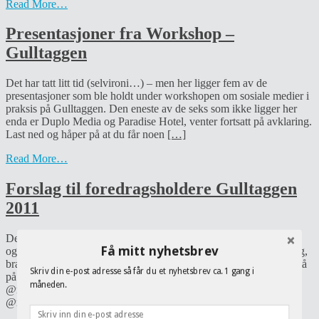
Read More…
Presentasjoner fra Workshop –
Gulltaggen
Det har tatt litt tid (selvironi…) – men her ligger fem av de
presentasjoner som ble holdt under workshopen om sosiale medier i
praksis på Gulltaggen. Den eneste av de seks som ikke ligger her
enda er Duplo Media og Paradise Hotel, venter fortsatt på avklaring.
Last ned og håper på at du får noen
[…]
Read More…
Forslag til foredragsholdere Gulltaggen
2011
Debatten har jo vært høy, fler flinke kvinner som holder keynotes,
Få mitt nyhetsbrev
og jeg kan ikke være mer enig. La inn noen navn på Sermos blogg,
bra initiativ fra Ingeborg Vollan. Her er noen som jeg mener bør stå
Skriv din e-post adresse så får du et nyhetsbrev ca. 1 gang i
på telenfonliten til INMA neste år: Martha Lane Fox
måneden.
@marthalanefox Louise White @louisecwhite Anna Rafferty
@raffers Joanne
[…]