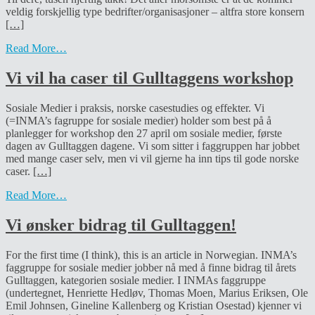
veldig forskjellig type bedrifter/organisasjoner – altfra store konsern
[…]
Read More…
Vi vil ha caser til Gulltaggens workshop
Sosiale Medier i praksis, norske casestudies og effekter. Vi
(=INMA’s fagruppe for sosiale medier) holder som best på å
planlegger for workshop den 27 april om sosiale medier, første
dagen av Gulltaggen dagene. Vi som sitter i faggruppen har jobbet
med mange caser selv, men vi vil gjerne ha inn tips til gode norske
caser.
[…]
Read More…
Vi ønsker bidrag til Gulltaggen!
For the first time (I think), this is an article in Norwegian. INMA’s
faggruppe for sosiale medier jobber nå med å finne bidrag til årets
Gulltaggen, kategorien sosiale medier. I INMAs faggruppe
(undertegnet, Henriette Hedløv, Thomas Moen, Marius Eriksen, Ole
Emil Johnsen, Gineline Kallenberg og Kristian Osestad) kjenner vi