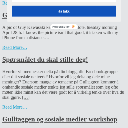
Read More…
Ja takk
Guy Kawasaki at Gulltaggen in Oslo
A pic of Guy Kawasaki keeping his KeyNote, tuesday morning
POWERED BY
April 28th. I know, the picture isn’t that good, it’s taken with my
iPhone from a distance….
Read More…
Spørsmålet du skal stille deg!
Hvorfor vil mennesker delta på din blogg, din Facebook-gruppe
eller ditt sosiale nettverk? Hvorfor vil jeg delta og dele mine
meninger? Ettersom mange av temaene på Gulltaggen kommer å
omhandle sosiale medier tenkte jeg stille spørsmålet som jeg ofte
møter, ikke minst kan det være godt for å virkelig tenke over hva du
skal gjøre.
[…]
Read More…
Gulltaggen og sosiale medier workshop