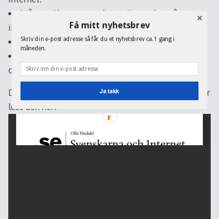
Många söker upp traditionella medier på
Få mitt nyhetsbrev
internet, men inte så ofta.
Skriv din e-post adresse så får du et nyhetsbrev ca. 1 gang i
Mer internettid på arbetet än hemma.
måneden.
Positivare syn på internets viktighet och roll för
demokratin.
Ja takk
Du kan ladde ned hele rapporten på linken over, eller
lese den her: