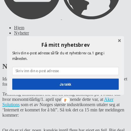
Hjem
Nyheter
Politikk
Digitalt
Få mitt nyhetsbrev
Idrett
Skriv din e-post adresse så får du et nyhetsbrev ca. 1 gang i
Om Nikki
måneden.
Når ting går galt, eller?
Idag morges var hovedoppslaget på
Kampanje
“Internett er kommet
for å bli” :
Aker Solutions lanserer nytt nettsted!
Ja takk
Temmelig umiddelbart ble det en heftig disksujon på Twitter om
hvor morsomt/dårlig/1. april spøk-lignende dette var, at
Aker
Solutions
som et av Norges største industrikonsern uttaler seg at
‘Internett er kommet for å bli”. Så tok det ca 15 min før meldingen
kommer:
Og da er vi der, noen, kanskje inntil flere har gjort en feil. Big deal.