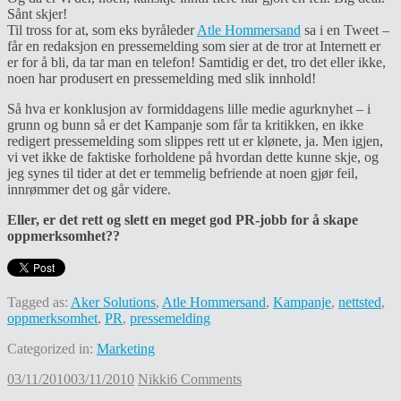
Sånt skjer!
Til tross for at, som eks byråleder
Atle Hommersand
sa i en Tweet –
får en redaksjon en pressemelding som sier at de tror at Internett er
er for å bli, da tar man en telefon! Samtidig er det, tro det eller ikke,
noen har produsert en pressemelding med slik innhold!
Så hva er konklusjon av formiddagens lille medie agurknyhet – i
grunn og bunn så er det Kampanje som får ta kritikken, en ikke
redigert pressemelding som slippes rett ut er klønete, ja. Men igjen,
vi vet ikke de faktiske forholdene på hvordan dette kunne skje, og
jeg synes til tider at det er temmelig befriende at noen gjør feil,
innrømmer det og går videre.
Eller, er det rett og slett en meget god PR-jobb for å skape
oppmerksomhet??
Tagged as:
Aker Solutions
,
Atle Hommersand
,
Kampanje
,
nettsted
,
oppmerksomhet
,
PR
,
pressemelding
Categorized in:
Marketing
03/11/2010
03/11/2010
Nikki
6 Comments