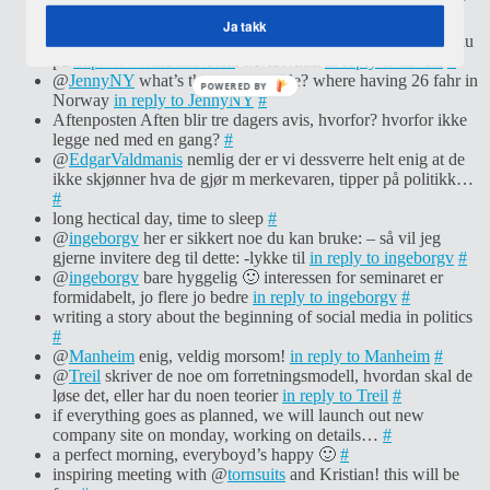
beskrivelse på hvordan man setter opp, vi skal bruke det her
in reply to geirsand
#
Ja takk
@
hsvela
Hei, takk for din add. Annen info om meg finner du
på
http://www.ifuturo.com
. Mvh/Nikki
in reply to hsvela
#
@
JennyNY
what’s the temp outside? where having 26 fahr in
POWERED BY
Norway
in reply to JennyNY
#
Aftenposten Aften blir tre dagers avis, hvorfor? hvorfor ikke
legge ned med en gang?
#
@
EdgarValdmanis
nemlig der er vi dessverre helt enig at de
ikke skjønner hva de gjør m merkevaren, tipper på politikk…
#
long hectical day, time to sleep
#
@
ingeborgv
her er sikkert noe du kan bruke: – så vil jeg
gjerne invitere deg til dette: -lykke til
in reply to ingeborgv
#
@
ingeborgv
bare hyggelig 🙂 interessen for seminaret er
formidabelt, jo flere jo bedre
in reply to ingeborgv
#
writing a story about the beginning of social media in politics
#
@
Manheim
enig, veldig morsom!
in reply to Manheim
#
@
Treil
skriver de noe om forretningsmodell, hvordan skal de
løse det, eller har du noen teorier
in reply to Treil
#
if everything goes as planned, we will launch out new
company site on monday, working on details…
#
a perfect morning, everyboyd’s happy 🙂
#
inspiring meeting with @
tornsuits
and Kristian! this will be