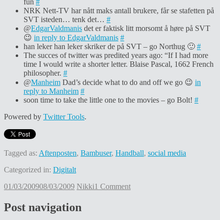
fun
#
NRK Nett-TV har nått maks antall brukere, får se stafetten på
SVT isteden… tenk det…
#
@
EdgarValdmanis
det er faktisk litt morsomt å høre på SVT
😉
in reply to EdgarValdmanis
#
han leker han leker skriker de på SVT – go Northug 🙂
#
The succes of twitter was predited years ago: “If I had more
time I would write a shorter letter. Blaise Pascal, 1662 French
philosopher.
#
@
Manheim
Dad’s decide what to do and off we go 😉
in
reply to Manheim
#
soon time to take the little one to the movies – go Bolt!
#
Powered by
Twitter Tools
.
Tagged as:
Aftenposten
,
Bambuser
,
Handball
,
social media
Categorized in:
Digitalt
01/03/2009
08/03/2009
Nikki
1 Comment
Post navigation