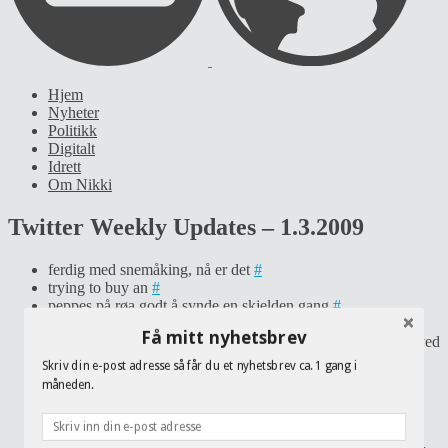
Hjem
Nyheter
Politikk
Digitalt
Idrett
Om Nikki
Twitter Weekly Updates – 1.3.2009
ferdig med snemåking, nå er det
#
trying to buy an
#
peppes på røa godt å synde en skjelden gang
#
@
skipet
veldig bra tips!
in reply to skipet
#
Få mitt nyhetsbrev
really good handball game tonight, won 28-16, and we played
well!
#
Skriv din e-post adresse så får du et nyhetsbrev ca. 1 gang i
will this be another glorious day for Norway at the cross-
måneden.
country world championships in Liberec?
#
new improved version of Bambuser is out now:
#
@
geirsand
på bambuser.com/dashboard ligger en god