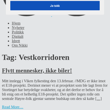
Ja takk
POWERED BY
Hjem
Nyheter
Politikk
Digitalt
Idrett
Om Nikki
Tag:
Vestkorridoren
Flytt mennesker, ikke biler!
Mitt innlegg i Viken fylkesting den 13.februar. //MDG er ikke imot
et E18-prosjekt. Derimot mener vi at prosjektet som ble lagt frem for
Stortinget har betydelige svakheter, og at det derfor er behov for å
bli enig om et helhetlig E18-prosjekt. Det spiller ingen rolle om
sentrale Høyre-folk gjentar samme budskap om den så kalte
[…]
Read More…