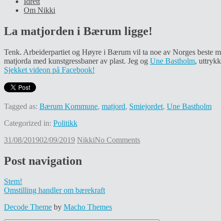
Idrett
Om Nikki
La matjorden i Bærum ligge!
Tenk. Arbeiderpartiet og Høyre i Bærum vil ta noe av Norges beste mat
matjorda med kunstgressbaner av plast. Jeg og
Une Bastholm
, uttrykk
Sjekket videon på Facebook!
Tagged as:
Bærum Kommune
,
matjord
,
Smiejordet
,
Une Bastholm
Categorized in:
Politikk
31/08/2019
02/09/2019
Nikki
No Comments
Post navigation
Stem!
Omstilling handler om bærekraft
Decode Theme
by
Macho Themes