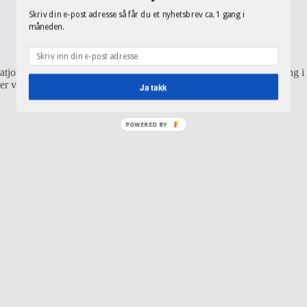
Skriv din e-post adresse så får du et nyhetsbrev ca. 1 gang i
måneden.
jord og legge kunstgress isteden. Helt utrolig! Med nok oppslutning i 
er vi vår frustrasjon rundt dette!
Ja takk
POWERED BY