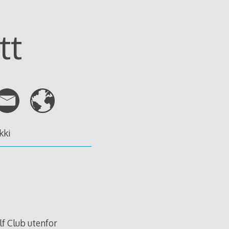
tt
kki
lf Club utenfor