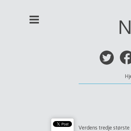
Skip
to
content
N
Hj
Verdens tredje største