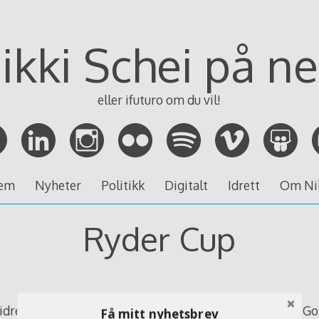
ikki Schei på ne
eller ifuturo om du vil!
em
Nyheter
Politikk
Digitalt
Idrett
Om Ni
Ryder Cup
 idrettsevent,
Ryder Cup
, ble i helgen spilt på Medinah Go
Få mitt nyhetsbrev