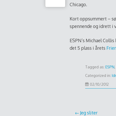
Chicago.
Kort oppsummert – sønd
spennende og idrett i 
ESPN’s Michael Collis 
det 5 plass i årets
Frie
Tagged as:
ESPN
Categorized in:
Id
02/10/2012
Post
Jeg sliter