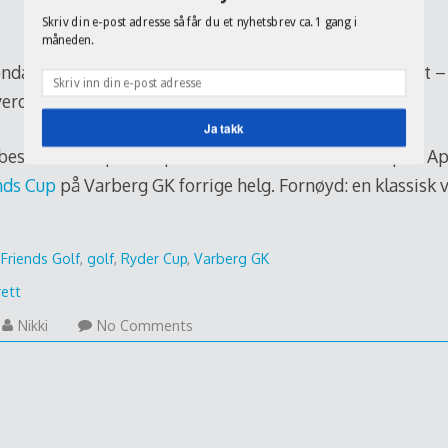
Skriv din e-post adresse så får du et nyhetsbrev ca. 1 gang i
måneden.
ag kveld tror jeg nesten at jeg stod opp mer enn satt – 
verdensklasse! Og Europa vant med 14 1/2 mot 13 1/2.
Ja takk
beskriver her på sin spesielle måte hvorfor USA tapte. Ap
nds Cup
på Varberg GK forrige helg. Fornøyd: en klassisk v
,
Friends Golf
,
golf
,
Ryder Cup
,
Varberg GK
rett
Nikki
No Comments