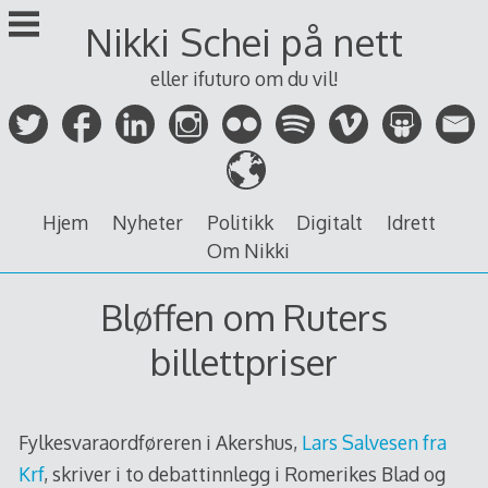
Skip
Nikki Schei på nett
to
content
eller ifuturo om du vil!
Hjem
Nyheter
Politikk
Digitalt
Idrett
Om Nikki
Bløffen om Ruters
billettpriser
Fylkesvaraordføreren i Akershus,
Lars Salvesen fra
Krf
, skriver i to debattinnlegg i Romerikes Blad og