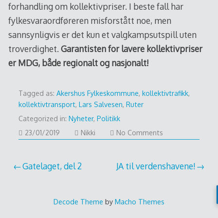
forhandling om kollektivpriser. I beste fall har
fylkesvaraordføreren misforstått noe, men
sannsynligvis er det kun et valgkampsutspill uten
troverdighet.
Garantisten for lavere kollektivpriser
er MDG, både regionalt og nasjonalt!
Tagged as:
Akershus Fylkeskommune
,
kollektivtrafikk
,
kollektivtransport
,
Lars Salvesen
,
Ruter
Categorized in:
Nyheter
,
Politikk
23/01/2019
Nikki
No Comments
Post
Gatelaget, del 2
JA til verdenshavene!
navigation
Decode Theme
by
Macho Themes