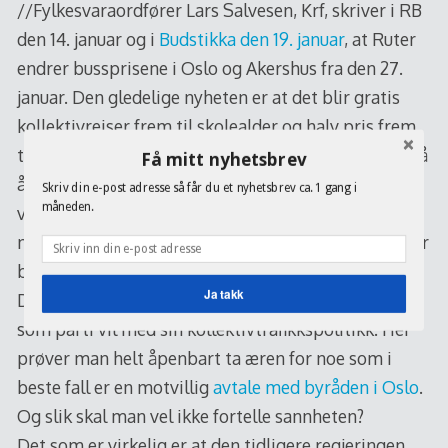
//Fylkesvaraordfører Lars Salvesen, Krf, skriver i RB
den 14. januar og i
Budstikka den 19. januar
, at Ruter
endrer bussprisene i Oslo og Akershus fra den 27.
januar. Den gledelige nyheten er at det blir gratis
kollektivreiser frem til skolealder og halv pris frem
til du er 18 år, noe som i aller høyeste grad er med på
Få mitt nyhetsbrev
å skape gode reisevaner, også når de skal inn i
Skriv din e-post adresse så får du et nyhetsbrev ca. 1 gang i
måneden.
voksenlivet. Bruken av kollektivtransport som det
naturlige valget, det håper vi i MDG og andre partier
blir effekten på sikt.
Ja takk
Det er derfor som jeg blir så forundret på hva KrF
som parti vil med sin kollektivtrafikkspolitikk. Her
POWERED BY
prøver man helt åpenbart ta æren for noe som i
beste fall er en motvillig
avtale med byråden i Oslo
.
Og slik skal man vel ikke fortelle sannheten?
Det som er virkelig er at den tidligere regjeringen,