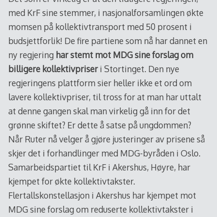
med KrF sine stemmer, i nasjonalforsamlingen økte
momsen på kollektivtransport med 50 prosent i
budsjettforlik! De fire partiene som nå har dannet en
ny regjering
har stemt mot MDG sine forslag om
billigere kollektivpriser
i Stortinget. Den nye
regjeringens plattform sier heller ikke et ord om
lavere kollektivpriser, til tross for at man har uttalt
at denne gangen skal man virkelig gå inn for det
grønne skiftet? Er dette å satse på ungdommen?
Når Ruter nå velger å gjøre justeringer av prisene så
skjer det i forhandlinger med MDG-byråden i Oslo.
Samarbeidspartiet til KrF i Akershus, Høyre, har
kjempet for økte kollektivtakster.
Flertallskonstellasjon i Akershus har kjempet mot
MDG sine forslag om reduserte kollektivtakster i