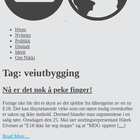
Hjem
Nyheter
Politikk
Digitalt
Idrett
Om Nikki
Tag:
veiutbygging
Nå er det nok å peke finger!
Forrige uke ble det et skyts av det sjeldne fra tilhengerne av en ny
E18. Det kan tilsynelatende virke som om størst mulig overskrifter
er saken og ikke innhold. Dermed blander man argumentene i en
salig røre. Onsdagen den 25. Mai sier stortingsrepresentant Hårek
Elvenes at ”E18 ikke lar seg stoppe” og at ”MDG opptrer
[…]
Read More…