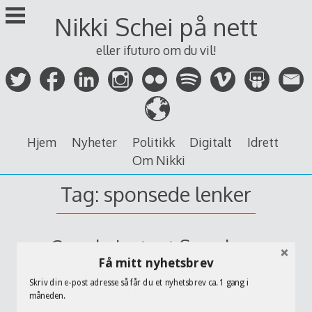
Skip
Nikki Schei på nett
to
content
eller ifuturo om du vil!
Hjem
Nyheter
Politikk
Digitalt
Idrett
Om Nikki
Tag:
sponsede lenker
Google Instant Search og
Få mitt nyhetsbrev
AdWords – hva skjer med
Skriv din e-post adresse så får du et nyhetsbrev ca. 1 gang i
annonsene?
måneden.