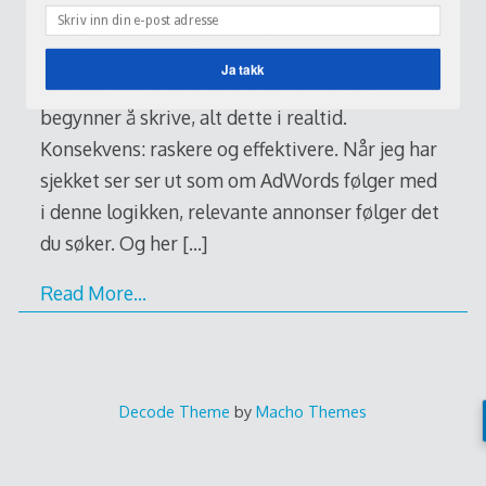
Google lansert for noen dager siden sitt
“Instant Search”. Det som skjer er at Google
Ja takk
foreslår et relevant søkeresultat når du
begynner å skrive, alt dette i realtid.
Konsekvens: raskere og effektivere. Når jeg har
sjekket ser ser ut som om AdWords følger med
i denne logikken, relevante annonser følger det
du søker. Og her
[…]
Read More…
Decode Theme
by
Macho Themes