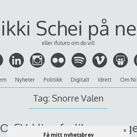
ikki Schei på ne
eller ifuturo om du vil!
em
Nyheter
Politikk
Digitalt
Idrett
Om Ni
Tag:
Snorre Valen
O, SV, klimaforlik og peng
Få mitt nyhetsbrev