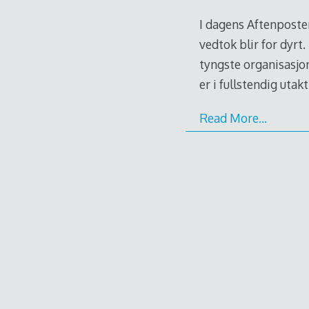
I dagens Aftenposten
vedtok blir for dyrt
tyngste organisasjone
er i fullstendig uta
Read More…