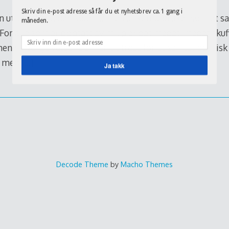
Skriv din e-post adresse så får du et nyhetsbrev ca. 1 gang i
 uttaler LO-leder Roar Flåthen at klimaforliket som et s
måneden.
. For alle som er opptatt av miljø er det meget, meget skuf
ne i Norge velger å si nei, til tross for et samlet politis
kt med
[…]
Ja takk
Decode Theme
by
Macho Themes