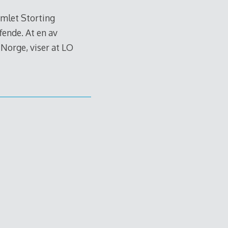
amlet Storting
fende. At en av
k Norge, viser at LO