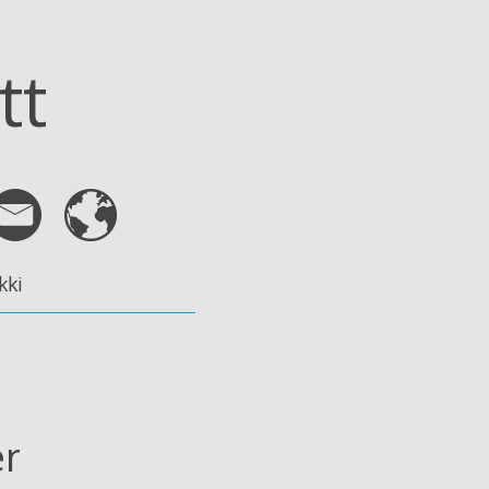
tt
kki
er