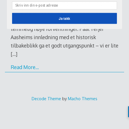
arrangert av McCann i Oslo. Nysgjerrig som jeg
er må jeg se hva dette er – en rekke med
Ja takk
dyktige foredragsholdere så jeg hadde
temmelig høye forventninger. Paal Terjei
Aasheims innledning med et historisk
tilbakeblikk ga et godt utgangspunkt – vi er lite
[…]
Read More…
Decode Theme
by
Macho Themes