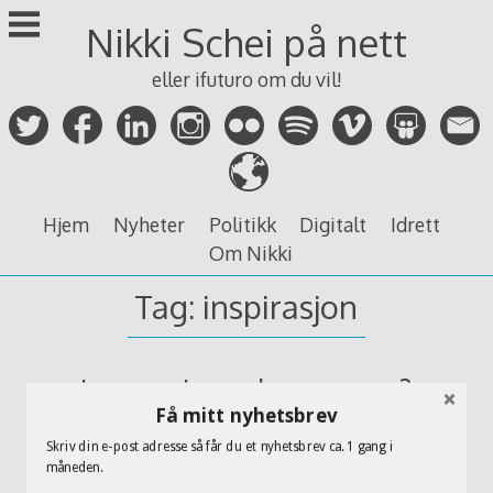
Skip
Nikki Schei på nett
to
content
eller ifuturo om du vil!
Hjem
Nyheter
Politikk
Digitalt
Idrett
Om Nikki
Tag:
inspirasjon
Innovasjon – bare menn?
Få mitt nyhetsbrev
Da har man vært på seminar, nærmere bestemt
Skriv din e-post adresse så får du et nyhetsbrev ca. 1 gang i
måneden.
BreakFastForward, inspirasjon og innovasjon