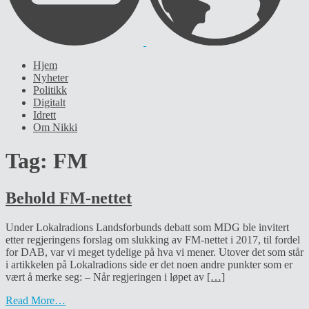
Hjem
Nyheter
Politikk
Digitalt
Idrett
Om Nikki
Tag:
FM
Behold FM-nettet
Under Lokalradions Landsforbunds debatt som MDG ble invitert
etter regjeringens forslag om slukking av FM-nettet i 2017, til fordel
for DAB, var vi meget tydelige på hva vi mener. Utover det som står
i artikkelen på Lokalradions side er det noen andre punkter som er
vært å merke seg: – Når regjeringen i løpet av
[…]
Read More…