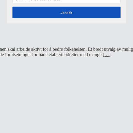
Ja takk
POWERED BY
 skal arbeide aktivt for å bedre folkehelsen. Et bredt utvalg av mulighe
ode forutsetninger for både etablerte idretter med mange
[…]