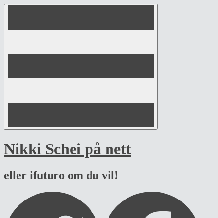
Skip
to
content
Nikki Schei på nett
eller ifuturo om du vil!