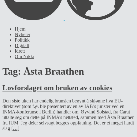
Hjem
Nyheter
Politikk
Digitalt
Idrett
Om Nikki
Tag:
Åsta Braathen
Lovforslaget om bruken av cookies
Den siste uken har endelig bransjen begynt å skjønne hva EU-
direktivet (som f.ø. ble presentert av en av IAB’s jurister ved en
INMA-konferanse i Berlin) handler om. Øyvind Solstad, fra Carat
uttalte seg om dette på INMA’s nettsted, sammen med Åsta Braathen
fra IUM. Jeg deler selvsagt begges oppfatning. Det er et meget hardt
slag
[…]