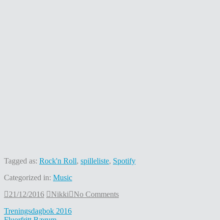
Tagged as:
Rock'n Roll
,
spilleliste
,
Spotify
Categorized in:
Music
21/12/2016
21/12/2016
Nikki
No Comments
Post
Treningsdagbok 2016
Fluorfritt Bærum