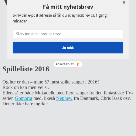
Få mitt nyhetsbrev
Skriv din e-post adresse så får du et nyhetsbrev ca. 1 gang i
måneden.
Hjem
Nyheter
Politikk
Digitalt
Ja takk
Idrett
Om Nikki
POWERED BY
Spilleliste 2016
Og her er den – mine 57 mest spilte sanger i 2016!
Rock on kan men vel si.
Ellers så er både Mokadelic med flere sanger fra den fantastiske TV-
serien
Gomorra
med, likeså
Nephew
fra Danmark, Chris Isaak osv.
Det er ikke bare mørker…