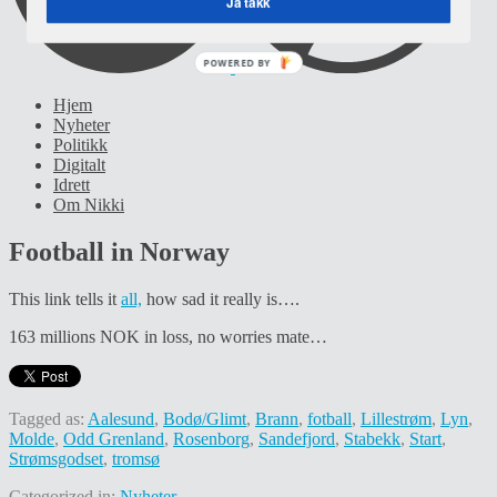
Ja takk
POWERED BY
Hjem
Nyheter
Politikk
Digitalt
Idrett
Om Nikki
Football in Norway
This link tells it
all,
how sad it really is….
163 millions NOK in loss, no worries mate…
Tagged as:
Aalesund
,
Bodø/Glimt
,
Brann
,
fotball
,
Lillestrøm
,
Lyn
,
Molde
,
Odd Grenland
,
Rosenborg
,
Sandefjord
,
Stabekk
,
Start
,
Strømsgodset
,
tromsø
Categorized in:
Nyheter