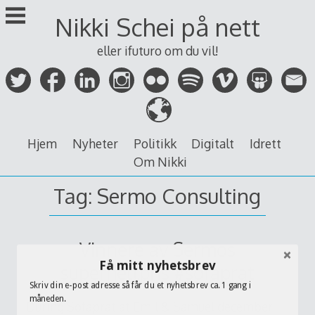
Skip
Nikki Schei på nett
to
content
eller ifuturo om du vil!
Hjem
Nyheter
Politikk
Digitalt
Idrett
Om Nikki
Tag:
Sermo Consulting
Vinnere av Sermos
Få mitt nyhetsbrev
superheltpris #sofaprat
Skriv din e-post adresse så får du et nyhetsbrev ca. 1 gang i
måneden.
During Sofaprat at Emil & Samuel december