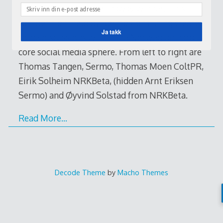
17th, NRKBeta was a runaway winner! This
competition, held by Sermo Consulting,created
Ja takk
some discussions within the Norwegian hard-
core social media sphere. From left to right are
Thomas Tangen, Sermo, Thomas Moen ColtPR,
Eirik Solheim NRKBeta, (hidden Arnt Eriksen
Sermo) and Øyvind Solstad from NRKBeta.
Read More…
Decode Theme
by
Macho Themes