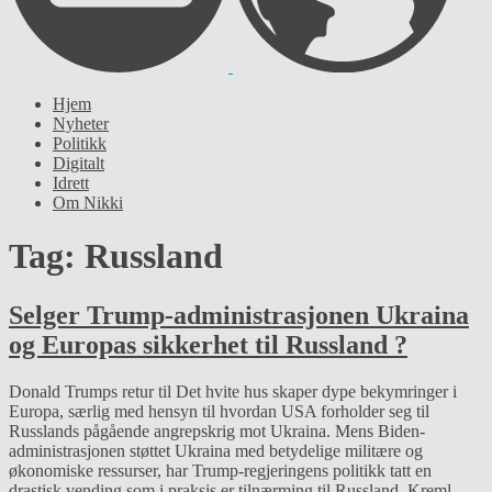
POWERED BY
Hjem
Nyheter
Politikk
Digitalt
Idrett
Om Nikki
Tag:
Russland
Selger Trump-administrasjonen Ukraina
og Europas sikkerhet til Russland ?
Donald Trumps retur til Det hvite hus skaper dype bekymringer i
Europa, særlig med hensyn til hvordan USA forholder seg til
Russlands pågående angrepskrig mot Ukraina. Mens Biden-
administrasjonen støttet Ukraina med betydelige militære og
økonomiske ressurser, har Trump-regjeringens politikk tatt en
drastisk vending som i praksis er tilnærming til Russland. Kreml-