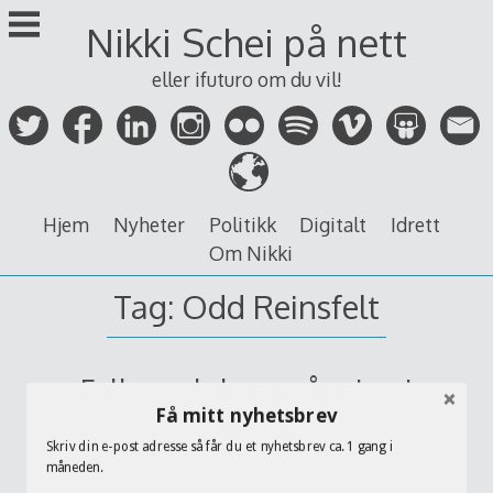
Skip
Nikki Schei på nett
to
content
eller ifuturo om du vil!
Hjem
Nyheter
Politikk
Digitalt
Idrett
Om Nikki
Tag:
Odd Reinsfelt
Felles valgkampsåpning i
Få mitt nyhetsbrev
Bærum
Skriv din e-post adresse så får du et nyhetsbrev ca. 1 gang i
måneden.
Alle politiske partier som stiller til liste til