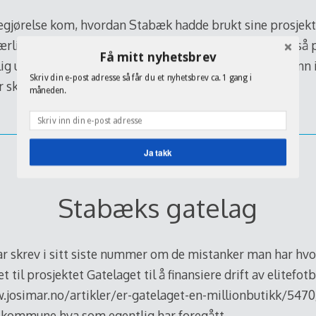
gjørelse kom, hvordan Stabæk hadde brukt sine prosjekt
r særlig fornøyd med svaret. I alle andre sammenhenger s
Få mitt nyhetsbrev
ig undersøkelse, gå bak tall og opplysninger, for å gå inn 
Skriv din e-post adresse så får du et nyhetsbrev ca. 1 gang i
 skjedd i dette tilfelle.
[…]
måneden.
Ja takk
Stabæks gatelag
ar skrev i sitt siste nummer om de mistanker man har hv
 til prosjektet Gatelaget til å finansiere drift av elitefotb
.josimar.no/artikler/er-gatelaget-en-millionbutikk/5470/ 
 kommune hva som egentlig har foregått.