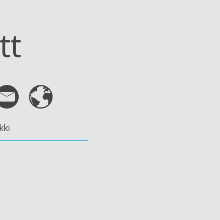
tt
kki