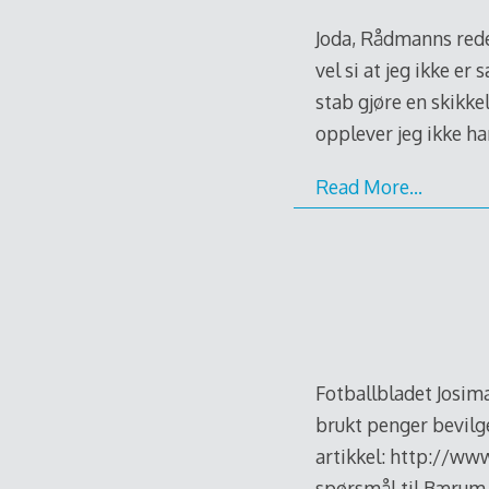
Joda, Rådmanns rede
vel si at jeg ikke e
stab gjøre en skikkel
opplever jeg ikke har
Read More…
Fotballbladet Josim
brukt penger bevilget
artikkel: http://www
spørsmål til Bærum