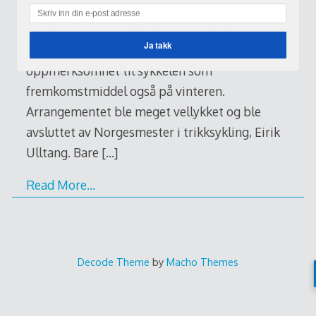
MDG det første Elsykkelløpet fra Asker til
Sandvika. I denne aller første elsykkelløpet i
Ja takk
Norge, tror jeg, handlet det om å gi
oppmerksomhet til sykkelen som
fremkomstmiddel også på vinteren.
Arrangementet ble meget vellykket og ble
avsluttet av Norgesmester i trikksykling, Eirik
Ulltang. Bare
[…]
Read More…
Decode Theme
by
Macho Themes