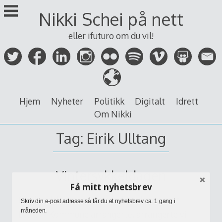
Skip
Nikki Schei på nett
to
content
eller ifuturo om du vil!
Hjem
Nyheter
Politikk
Digitalt
Idrett
Om Nikki
Tag:
Eirik Ulltang
Vintersykkeldagen
Få mitt nyhetsbrev
I forbindelse med Vintersykkeldagen som
Skriv din e-post adresse så får du et nyhetsbrev ca. 1 gang i
måneden.
Bærum Kommune arrangerte, arrangerte vi i