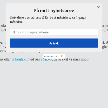
Få mitt nyhetsbrev
Skriv din e-post adresse så får du et nyhetsbrev ca. 1 gang i
måneden.
ge uke fram
Handlingsprogram 2012 – 2015
. Rådmannen mener det er nø
ent ville vi i De Grønne si nei til denne slags nedskjæringer, barn og u
r hvor dette selvsagt var hovedtema. Fire partier var representert (H, A
Ja takk
lir vedtatt kommer dette bl.a. å påvirke kostnaden for foreldre, mulighe
kk veldig lite gjennomslag for.
POWERED BY
ag eller
ta kontakt
med oss i
MDG
, dette skal vi slåss imot!