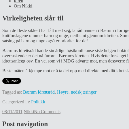
Idrett
Om Nikki
Virkeligheten slår til
Som de fleste sikkert har fått med seg, la rådmannen i Bærum i forri
kuttforslagene rammer barn og unge, deriblant gjennom idretten. Som kj
satsing på barn og unge også er prioritet for de!
Bærums Idrettsråd hadde sin årlige høstkonferanse siste helgen i oktobe
overraskende er det nå furore i Bærums idretten. Hvis dette forslaget b
idrettsanlegg osv. En vei som vi i MDG advarte mot, men dessverre fi
Beste måten å kjempe mot er å ta det opp med direkte med ditt idrettsl
Tagged as:
Bærum Idrettsråd
,
Høyre
,
nedskjæringer
Categorized in:
Politikk
08/11/2011
Nikki
No Comments
Post navigation