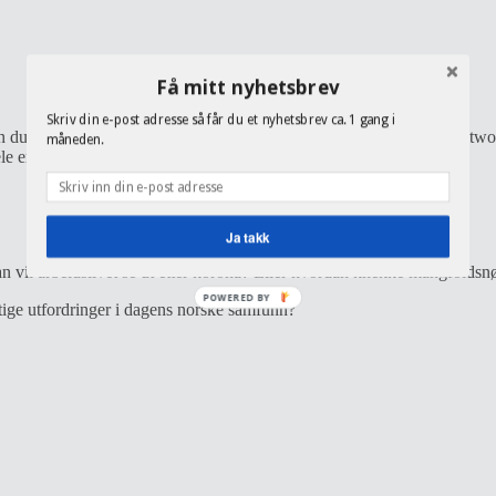
Få mitt nyhetsbrev
Skriv din e-post adresse så får du et nyhetsbrev ca. 1 gang i
 du regner, utrolig kompetente, kreative og profesjonelle hoder. #tiltwo
måneden.
le en såpass ambisiøs, god og fremtidsrettet tankegang?
Ja takk
vil arbeidslivet se ut etter korona? Eller hvordan knekke mangfoldsnøt
POWERED BY
iktige utfordringer i dagens norske samfunn?