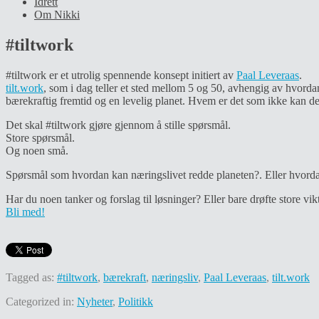
Idrett
Om Nikki
#tiltwork
#tiltwork er et utrolig spennende konsept initiert av
Paal Leveraas
.
tilt.work
, som i dag teller et sted mellom 5 og 50, avhengig av hvordan
bærekraftig fremtid og en levelig planet. Hvem er det som ikke kan de
Det skal #tiltwork gjøre gjennom å stille spørsmål.
Store spørsmål.
Og noen små.
Spørsmål som hvordan kan næringslivet redde planeten?. Eller hvordan 
Har du noen tanker og forslag til løsninger? Eller bare drøfte store v
Bli med!
Tagged as:
#tiltwork
,
bærekraft
,
næringsliv
,
Paal Leveraas
,
tilt.work
Categorized in:
Nyheter
,
Politikk