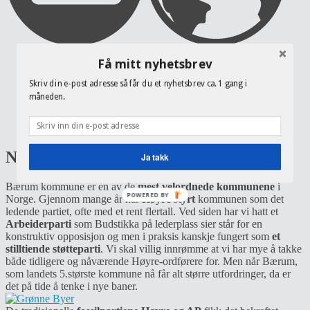
Få mitt nyhetsbrev
Hjem
Nyheter
Skriv din e-post adresse så får du et nyhetsbrev ca. 1 gang i
Politikk
måneden.
Digitalt
Idrett
Om Nikki
Nye tanker i Bærum
Ja takk
Bærum kommune er en av de
mest velordnede kommunene
i
POWERED BY
Norge. Gjennom mange år har
Høyre styrt
kommunen som det
ledende partiet, ofte med et rent flertall. Ved siden har vi hatt et
Arbeiderparti
som Budstikka på lederplass sier står for en
konstruktiv opposisjon og men i praksis kanskje fungert som
et
stilltiende støtteparti
. Vi skal villig innrømme at vi har mye å takke
både tidligere og nåværende Høyre-ordførere for. Men når Bærum,
som landets 5.største kommune nå får alt større utfordringer, da er
det på tide å tenke i nye baner.