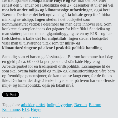
De tradisjonelle
fossilpartiene Høyre og AP
fikk det bekreftet
senest den 5.januar og i Budstikka den 27. desember at vi er
på vei
mot
helt
andre miljø- og klimamessige utfordringer
, også her i
Bærum. Derfor er det helt nødvendig å
ta lokale grep
for å bidra
minking av utslipp.
Ingen steder
i det budsjettet som
kommunestyret vedtok i desember tar man dette innover seg. Som
konkrete eksempler åpnes det gågater for biltrafikk i Sandvika og
man støtter planene om en gigantutbygging av en ny E18 – og har
frekkheten å kalle det for miljøtiltak
. Ingen steder i budsjettet
viser man til tilsvarende tiltak som tar
miljø- og
klimautfordringene på alvor i praktisk politisk handling
.
Samtidig som vi har en gjeldssituasjon, Bærum kommune har i dag
en gjeld på ca. 60 000 kr per person, så står både Høyre og
Arbeiderpartiet for en tradisjonell driftspolitikk. Løsningene til de
som skal overta både gjeld og miljø- og klimautfordringer, våre barn
og fremtidige generasjoner, de kan man se langt etter, for de finnes
ikke. Derfor er det dags å tenke i nye baner på hvem har en offensiv
miljø- og klimapolitikk, også på lokalt nivå.
Tagged as:
arbeiderpartiet
,
boligutbygging
,
Bærum
,
Bærum
Kommune
,
E18
,
Høyre