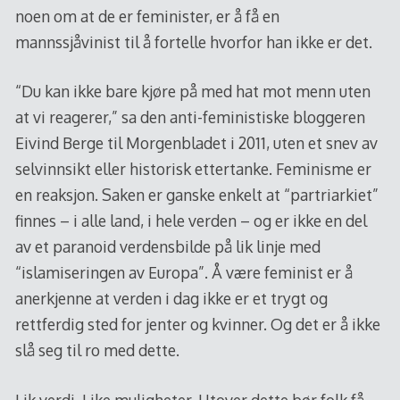
noen om at de er feminister, er å få en
mannssjåvinist til å fortelle hvorfor han ikke er det.
“Du kan ikke bare kjøre på med hat mot menn uten
at vi reagerer,” sa den anti-feministiske bloggeren
Eivind Berge til Morgenbladet i 2011, uten et snev av
selvinnsikt eller historisk ettertanke. Feminisme er
en reaksjon. Saken er ganske enkelt at “partriarkiet”
finnes – i alle land, i hele verden – og er ikke en del
av et paranoid verdensbilde på lik linje med
“islamiseringen av Europa”. Å være feminist er å
anerkjenne at verden i dag ikke er et trygt og
rettferdig sted for jenter og kvinner. Og det er å ikke
slå seg til ro med dette.
Lik verdi. Like muligheter. Utover dette bør folk få