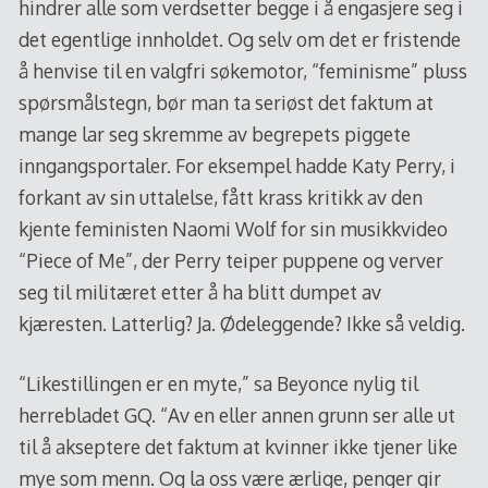
hindrer alle som verdsetter begge i å engasjere seg i
det egentlige innholdet. Og selv om det er fristende
å henvise til en valgfri søkemotor, “feminisme” pluss
spørsmålstegn, bør man ta seriøst det faktum at
mange lar seg skremme av begrepets piggete
inngangsportaler. For eksempel hadde Katy Perry, i
forkant av sin uttalelse, fått krass kritikk av den
kjente feministen Naomi Wolf for sin musikkvideo
“Piece of Me”, der Perry teiper puppene og verver
seg til militæret etter å ha blitt dumpet av
kjæresten. Latterlig? Ja. Ødeleggende? Ikke så veldig.
“Likestillingen er en myte,” sa Beyonce nylig til
herrebladet GQ. “Av en eller annen grunn ser alle ut
til å akseptere det faktum at kvinner ikke tjener like
mye som menn. Og la oss være ærlige, penger gir