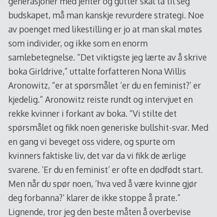
generasjoner med jenter og gutter skal ta til seg
budskapet, må man kanskje revurdere strategi. Noe
av poenget med likestilling er jo at man skal møtes
som individer, og ikke som en enorm
samlebetegnelse. “Det viktigste jeg lærte av å skrive
boka Girldrive,” uttalte forfatteren Nona Willis
Aronowitz, “er at spørsmålet ’er du en feminist?’ er
kjedelig.” Aronowitz reiste rundt og intervjuet en
rekke kvinner i forkant av boka. “Vi stilte det
spørsmålet og fikk noen generiske bullshit-svar. Med
en gang vi beveget oss videre, og spurte om
kvinners faktiske liv, det var da vi fikk de ærlige
svarene. ’Er du en feminist’ er ofte en dødfødt start.
Men når du spør noen, ’hva ved å være kvinne gjør
deg forbanna?’ klarer de ikke stoppe å prate.”
Lignende, tror jeg den beste måten å overbevise