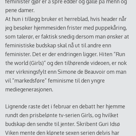
feminister gjør er å spre edder og galle på menn og
pene damer.
At hun i tillegg bruker et herreblad, hvis header når
jeg besøker hjemmesiden frister med puppekåring,
som talerør, er faktisk snedig dersom man ønsker at
feministiske budskap skal nå ut til andre enn
feminister. Det er der endringen ligger. Hiten “Run
the world (Girls)“ og den tilhørende videoen, er nok
mer virkningsfylt enn Simone de Beauvoir om man
vil “markedsføre” feminisme til den yngre
mediegenerasjonen.
Lignende raste det i februar en debatt her hjemme
rundt den prisbelønte tv-serien Girls, og hvilket
budskap den sendte til jenter. Skribent Guri Idsø
Viken mente den klønete sexen serien delvis har