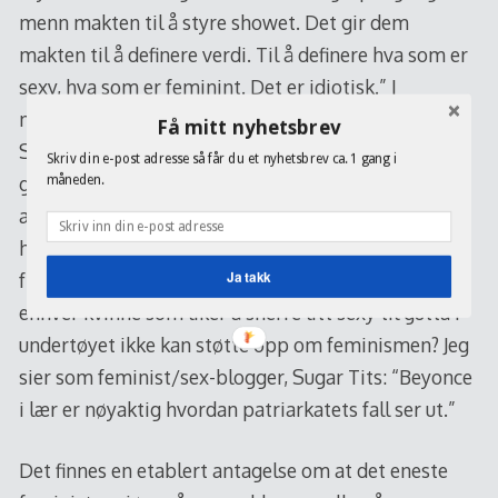
menn makten til å styre showet. Det gir dem
makten til å definere verdi. Til å definere hva som er
sexy, hva som er feminint. Det er idiotisk.” I
motsetning til de ovenstående damene, er ikke
Få mitt nyhetsbrev
Sasha Fierce redd for å drøfte kjønnspolitikk i den
Skriv din e-post adresse så får du et nyhetsbrev ca. 1 gang i
glansede pressen. De lettkledde bildene som
måneden.
akkompagnerte saken gjorde likevel at mange kalte
henne en hykler. De mente det var vanskelig å få
Ja takk
frem budskapet med så bittesmå truser. Vil det si at
enhver kvinne som liker å snerre litt sexy til gutta i
undertøyet ikke kan støtte opp om feminismen? Jeg
sier som feminist/sex-blogger, Sugar Tits: “Beyonce
i lær er nøyaktig hvordan patriarkatets fall ser ut.”
Det finnes en etablert antagelse om at det eneste